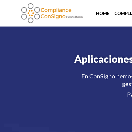
HOME
COMPLI
Aplicaciones
En ConSigno hemos 
ges
P